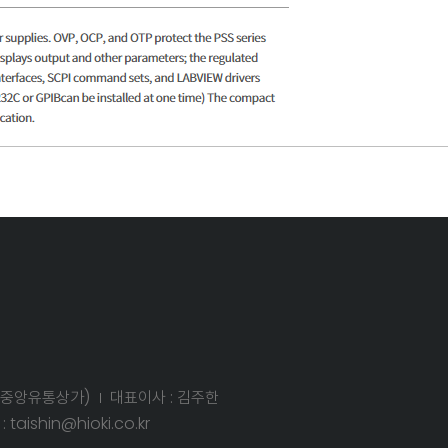
동, 중앙유통상가)
대표이사 : 김주한
 taishin@hioki.co.kr